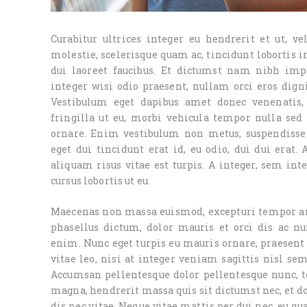
Curabitur ultrices integer eu hendrerit et ut, ve
molestie, scelerisque quam ac, tincidunt lobortis in
dui laoreet faucibus. Et dictumst nam nibh imp
integer wisi odio praesent, nullam orci eros digni
Vestibulum eget dapibus amet donec venenatis, t
fringilla ut eu, morbi vehicula tempor nulla sed
ornare. Enim vestibulum non metus, suspendisse 
eget dui tincidunt erat id, eu odio, dui dui erat.
aliquam risus vitae est turpis. A integer, sem in
cursus lobortis ut eu.
Maecenas non massa euismod, excepturi tempor ame
phasellus dictum, dolor mauris et orci dis ac n
enim. Nunc eget turpis eu mauris ornare, praesent 
vitae leo, nisi at integer veniam sagittis nisl se
Accumsan pellentesque dolor pellentesque nunc, to
magna, hendrerit massa quis sit dictumst nec, et 
dis nec vitae. Neque vitae mattis per dui nec, eu qua