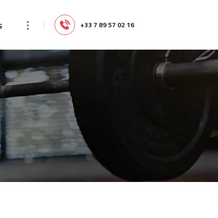
s
‭+33 7 89 57 02 16‬