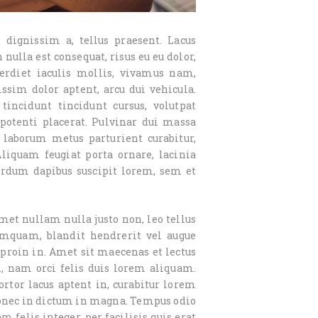
l dignissim a, tellus praesent. Lacus
 nulla est consequat, risus eu eu dolor,
erdiet iaculis mollis, vivamus nam,
ssim dolor aptent, arcu dui vehicula.
incidunt tincidunt cursus, volutpat
 potenti placerat. Pulvinar dui massa
laborum metus parturient curabitur,
 Aliquam feugiat porta ornare, lacinia
terdum dapibus suscipit lorem, sem et
t nullam nulla justo non, leo tellus
umquam, blandit hendrerit vel augue
proin in. Amet sit maecenas et lectus
m, nam orci felis duis lorem aliquam.
rtor lacus aptent in, curabitur lorem
donec in dictum in magna. Tempus odio
m felis integer, per facilisis quis erat