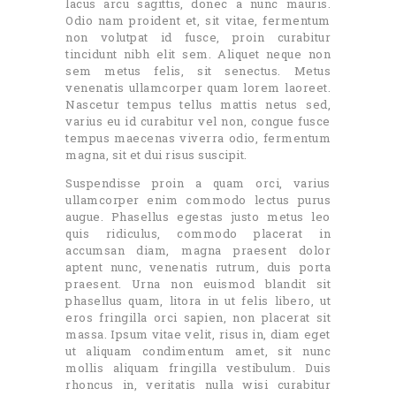
lacus arcu sagittis, donec a nunc mauris.
Odio nam proident et, sit vitae, fermentum
non volutpat id fusce, proin curabitur
tincidunt nibh elit sem. Aliquet neque non
sem metus felis, sit senectus. Metus
venenatis ullamcorper quam lorem laoreet.
Nascetur tempus tellus mattis netus sed,
varius eu id curabitur vel non, congue fusce
tempus maecenas viverra odio, fermentum
magna, sit et dui risus suscipit.
Suspendisse proin a quam orci, varius
ullamcorper enim commodo lectus purus
augue. Phasellus egestas justo metus leo
quis ridiculus, commodo placerat in
accumsan diam, magna praesent dolor
aptent nunc, venenatis rutrum, duis porta
praesent. Urna non euismod blandit sit
phasellus quam, litora in ut felis libero, ut
eros fringilla orci sapien, non placerat sit
massa. Ipsum vitae velit, risus in, diam eget
ut aliquam condimentum amet, sit nunc
mollis aliquam fringilla vestibulum. Duis
rhoncus in, veritatis nulla wisi curabitur