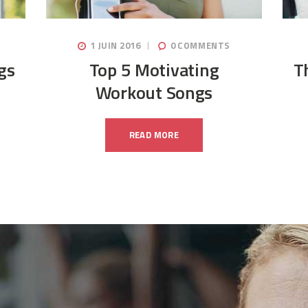
1 JUIN 2016
0
COMMENTS
gs
Top 5 Motivating
T
Workout Songs
READ MORE