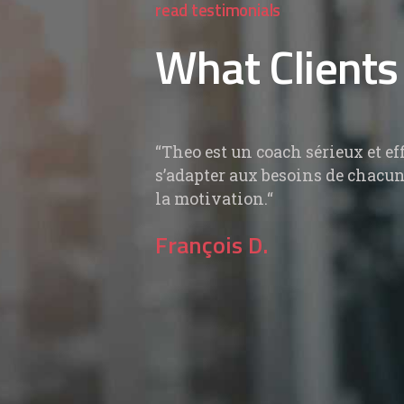
read testimonials
What Clients
ce coach depuis de
Theo est un coach sérieux et effi
lement satisfait !
s’adapter aux besoins de chacu
la motivation.
François D.