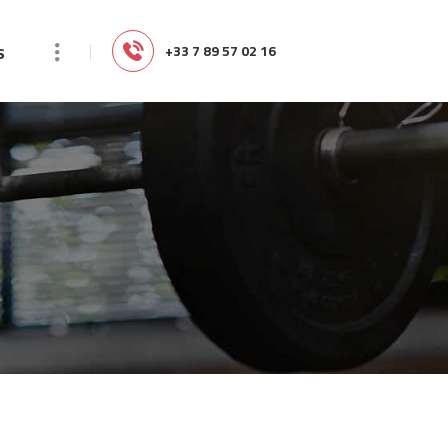
s
‭+33 7 89 57 02 16‬