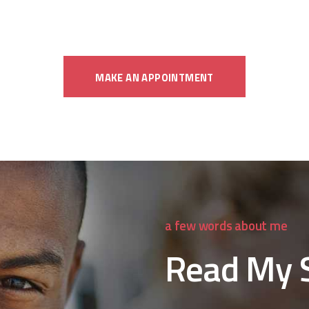
MAKE AN APPOINTMENT
a few words about me
Read My 