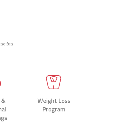
ing fun
!
 &
Weight Loss
nal
Program
ngs