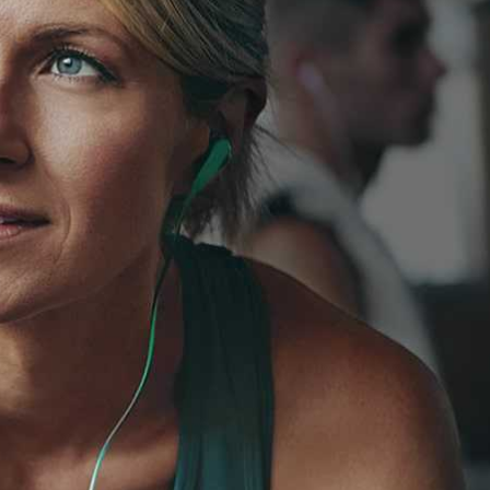
er à
Théo est un coach très souriant et patient
super
qui sait s’adapter à votre état physique mai
 Je
aussi mental. Rien ne l’arrête, il saura vous
 ses
pousser au bout de vos capacités quoi qu’il
out en
arrive et cela vous donne encore plus
l.
confiance en vous. Chaque séance est
différente et sa bonne humeur est toujours 
rendez-vous. N’hésitez plus à vous remettr
au sport et foncez vers ses services !
Amélie C.