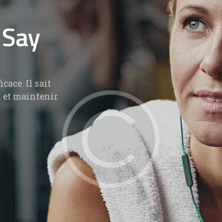
 Say
cace. Il sait
J’ai eu la chance de pouvoir particip
n et maintenir
plusieurs séance avec théo ! c’est un 
coach, qui sait encourager ses élèves.
recommande vivement ses séances et
coaching il permette de se dépenser t
ayant un accompagnement personne
Gwendoline A.