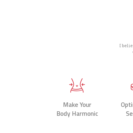
I beli
Make Your
Opti
Body Harmonic
Se