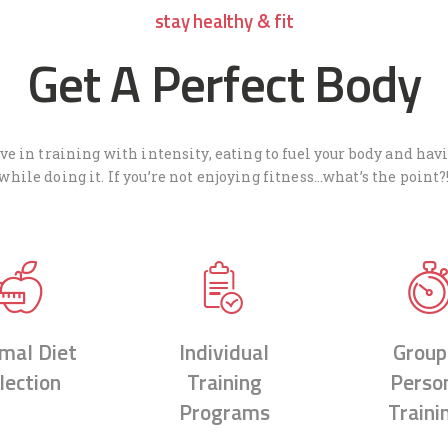
stay healthy & fit
Get A Perfect Body
eve in training with intensity, eating to fuel your body and hav
while doing it. If you’re not enjoying fitness…what’s the point?
mal Diet
Individual
Group
lection
Training
Perso
Programs
Traini