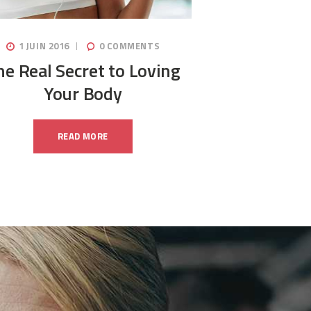
1 JUIN 2016
0
COMMENTS
he Real Secret to Loving
Your Body
READ MORE