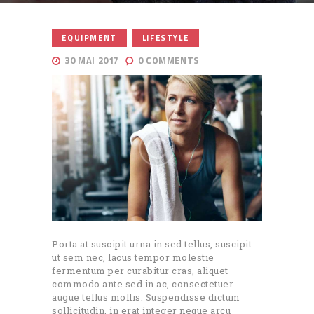
,
EQUIPMENT
LIFESTYLE
30 MAI 2017
0
COMMENTS
Porta at suscipit urna in sed tellus, suscipit
ut sem nec, lacus tempor molestie
fermentum per curabitur cras, aliquet
commodo ante sed in ac, consectetuer
augue tellus mollis. Suspendisse dictum
sollicitudin, in erat integer neque arcu