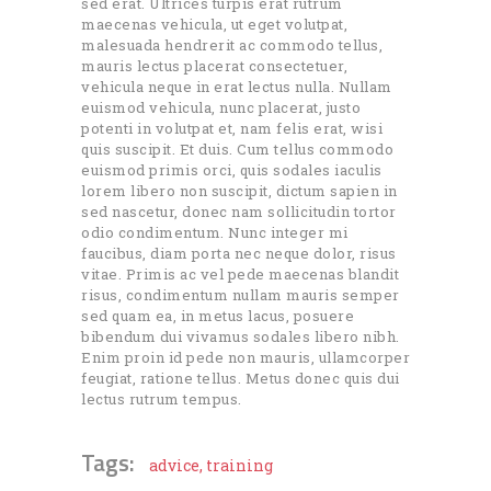
sed erat. Ultrices turpis erat rutrum
maecenas vehicula, ut eget volutpat,
malesuada hendrerit ac commodo tellus,
mauris lectus placerat consectetuer,
vehicula neque in erat lectus nulla. Nullam
euismod vehicula, nunc placerat, justo
potenti in volutpat et, nam felis erat, wisi
quis suscipit. Et duis. Cum tellus commodo
euismod primis orci, quis sodales iaculis
lorem libero non suscipit, dictum sapien in
sed nascetur, donec nam sollicitudin tortor
odio condimentum. Nunc integer mi
faucibus, diam porta nec neque dolor, risus
vitae. Primis ac vel pede maecenas blandit
risus, condimentum nullam mauris semper
sed quam ea, in metus lacus, posuere
bibendum dui vivamus sodales libero nibh.
Enim proin id pede non mauris, ullamcorper
feugiat, ratione tellus. Metus donec quis dui
lectus rutrum tempus.
Tags:
advice
,
training