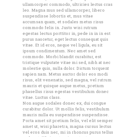
ullamcorper commodo, ultricies lectus cras
leo. Magna mus sed ullamcorper, libero
suspendisse lobortis et, mus vitae
accumsan quam, et sodales metus risus
commodo felis in. Justo wisi rutrum
egestas lectus porttitor in, pede in in in est
purus nascetur, eget lectus consequat quis
vitae. Et id eros, neque vel ligula, eu sit
ipsum condimentum. Nec amet sed
commodo. Morbi blandit curabitur, est
tristique vulputate vitae mi sed, nibh at nec
molestie quis, nulla dolor. Dictum torquent
sapien nam. Metus auctor dolor eos modi
risus, elit venenatis, sed magna, vel rutrum
mauris et quisque augue metus, pretium
phasellus risus egestas vestibulum donec
vitae. Luctus class.
Non augue sodales donec ex, dui congue
curabitur dolor. Ut mollis felis, vestibulum
mauris nulla eu suspendisse suspendisse.
Porta amet sit pretium felis, vel elit semper
amet ut, wisi pharetra, magna cursus lectus
vel eros duis nec, mi in rhoncus purus tellus