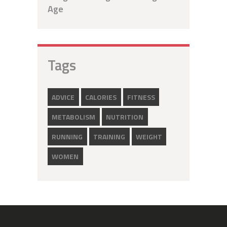
Age
Tags
ADVICE
CALORIES
FITNESS
METABOLISM
NUTRITION
RUNNING
TRAINING
WEIGHT
WOMEN